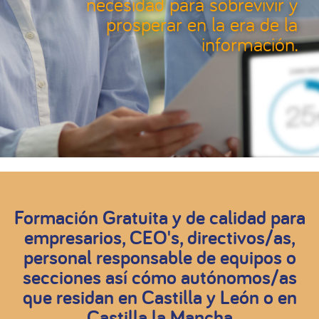
necesidad para sobrevivir y
prosperar en la era de la
información.
Formación Gratuita y de calidad para
empresarios, CEO's, directivos/as,
personal responsable de equipos o
secciones así cómo autónomos/as
que residan en Castilla y León o en
Castilla la Mancha