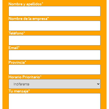
Nombre y apellidos*
Nombre de la empresa*
Teléfono*
Email*
Provincia*
Horario Prioritario*
Tu mensaje*